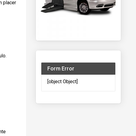
n placer
ulo.
Form Error
[object Object]
nte