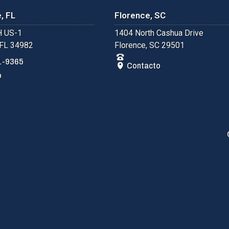
, FL
Florence, SC
 US-1
1404 North Cashua Drive
 FL 34982
Florence, SC 29501
1-9365
Contacto
o