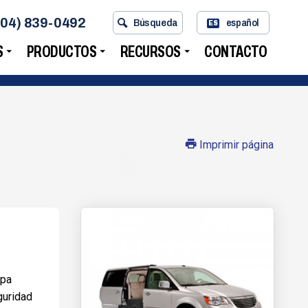
704) 839-0492
Búsqueda
español
ES
S
PRODUCTOS
RECURSOS
CONTACTO
Imprimir página
mpa
guridad