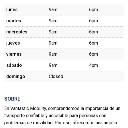
lunes
9am
6pm
martes
9am
6pm
miércoles
9am
6pm
jueves
9am
6pm
viernes
9am
6pm
sábado
9am
4pm
domingo
Closed
SOBRE
En Vantastic Mobility, comprendemos la importancia de un
transporte confiable y accesible para personas con
problemas de movilidad. Por eso, ofrecemos una amplia