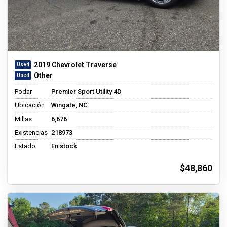
2019 Chevrolet Traverse
Other
Podar
Premier Sport Utility 4D
Ubicación
Wingate, NC
Millas
6,676
Existencias
218973
Estado
En stock
$48,860