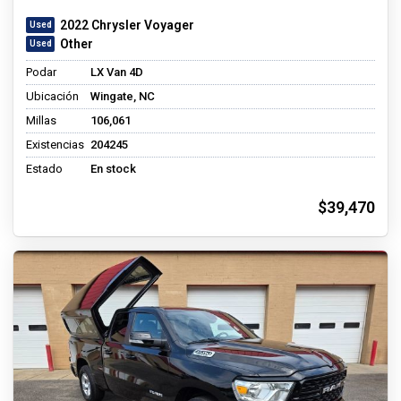
2022 Chrysler Voyager
Other
Podar
LX Van 4D
Ubicación
Wingate, NC
Millas
106,061
Existencias
204245
Estado
En stock
$39,470