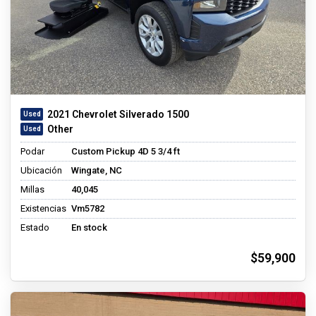
2021 Chevrolet Silverado 1500
Other
Podar
Custom Pickup 4D 5 3/4 ft
Ubicación
Wingate, NC
Millas
40,045
Existencias
Vm5782
Estado
En stock
$59,900