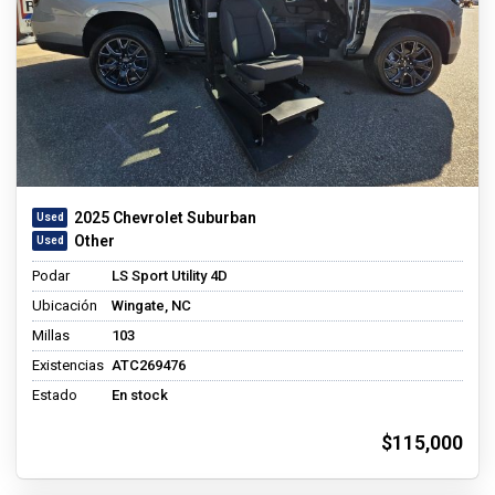
2025 Chevrolet Suburban
Other
Podar
LS Sport Utility 4D
Ubicación
Wingate, NC
Millas
103
Existencias
ATC269476
Estado
En stock
$115,000