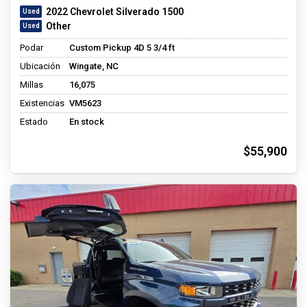
2022 Chevrolet Silverado 1500
Other
Podar
Custom Pickup 4D 5 3/4 ft
Ubicación
Wingate, NC
Millas
16,075
Existencias
VM5623
Estado
En stock
$55,900