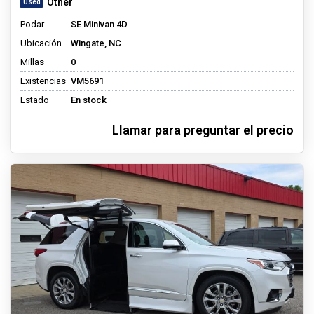
Other
Podar
SE Minivan 4D
Ubicación
Wingate, NC
Millas
0
Existencias
VM5691
Estado
En stock
Llamar para preguntar el precio