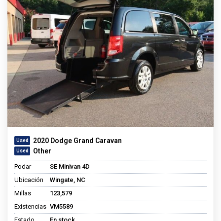
2020 Dodge Grand Caravan
Other
Podar
SE Minivan 4D
Ubicación
Wingate, NC
Millas
123,579
Existencias
VM5589
Estado
En stock