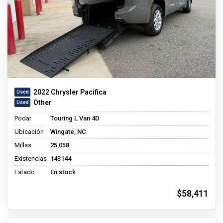
2022 Chrysler Pacifica
Other
Podar
Touring L Van 4D
Ubicación
Wingate, NC
Millas
25,058
Existencias
143144
Estado
En stock
$58,411