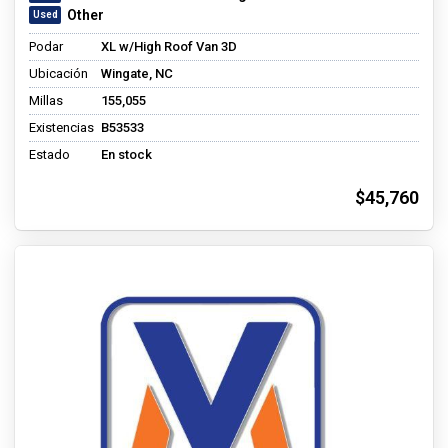
Other
Podar
XL w/High Roof Van 3D
Ubicación
Wingate, NC
Millas
155,055
Existencias
B53533
Estado
En stock
$45,760