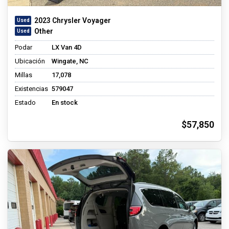
2023 Chrysler Voyager
Other
Podar
LX Van 4D
Ubicación
Wingate, NC
Millas
17,078
Existencias
579047
Estado
En stock
$57,850