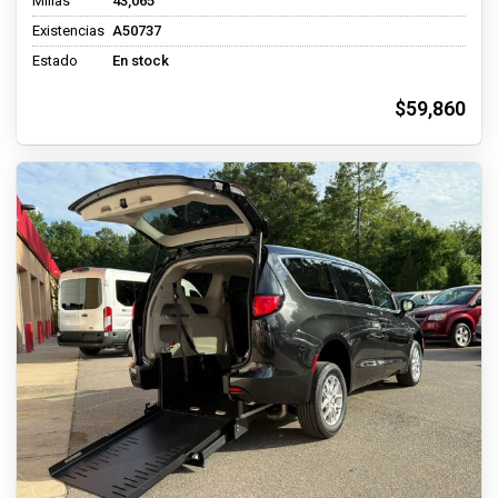
Millas
43,065
Existencias
A50737
Estado
En stock
$59,860