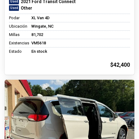
2021 Ford Transit Connect
Other
Podar
XL Van 4D
Ubicación
Wingate, NC
Millas
81,702
Existencias
VM5618
Estado
En stock
$42,400