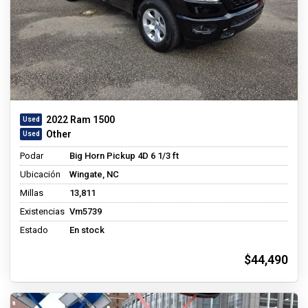
2022 Ram 1500
Other
Podar
Big Horn Pickup 4D 6 1/3 ft
Ubicación
Wingate, NC
Millas
13,811
Existencias
Vm5739
Estado
En stock
$44,490