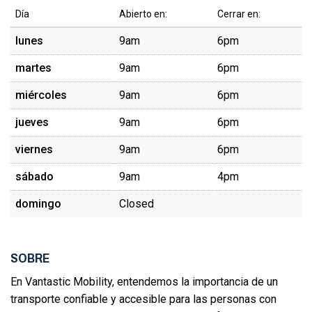
Día
Abierto en:
Cerrar en:
lunes
9am
6pm
martes
9am
6pm
miércoles
9am
6pm
jueves
9am
6pm
viernes
9am
6pm
sábado
9am
4pm
domingo
Closed
SOBRE
En Vantastic Mobility, entendemos la importancia de un
transporte confiable y accesible para las personas con