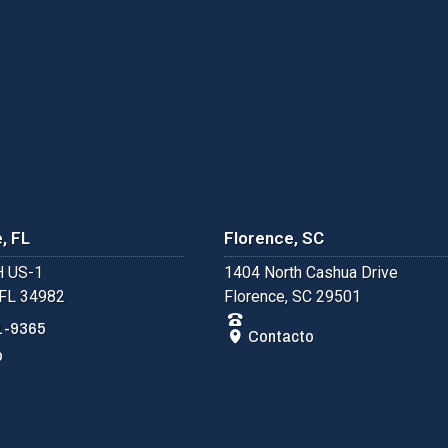
, FL
Florence, SC
 US-1
1404 North Cashua Drive
 FL 34982
Florence, SC 29501
1-9365
Contacto
o