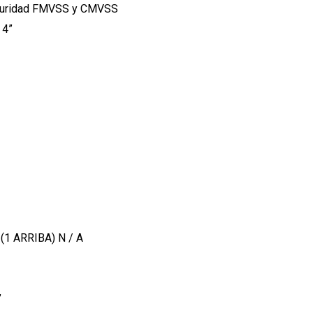
eguridad FMVSS y CMVSS
 4”
a (1 ARRIBA)
N / A
”