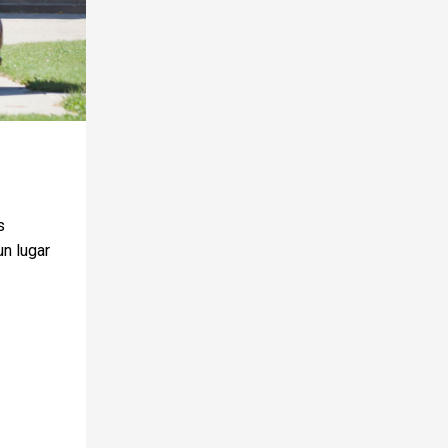
s
un lugar