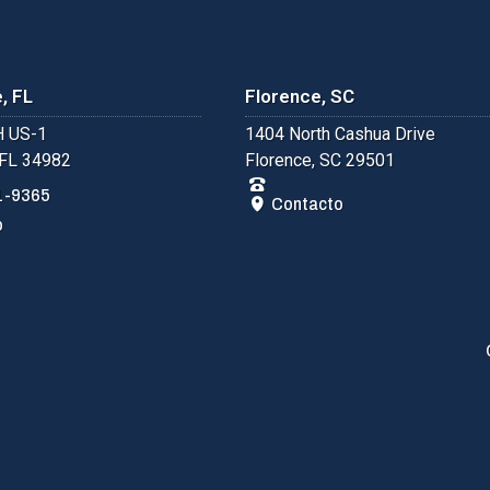
, FL
Florence, SC
 US-1
1404 North Cashua Drive
 FL 34982
Florence, SC 29501
1-9365
Contacto
o