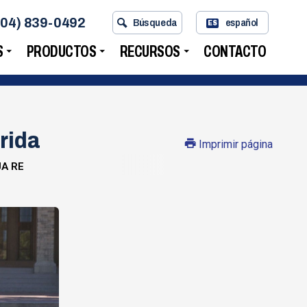
704) 839-0492
Búsqueda
español
ES
S
PRODUCTOS
RECURSOS
CONTACTO
rida
Imprimir página
A RE