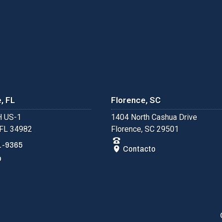
, FL
Florence, SC
 US-1
1404 North Cashua Drive
 FL 34982
Florence, SC 29501
1-9365
Contacto
o