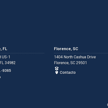
, FL
Florence, SC
 US-1
1404 North Cashua Drive
 FL 34982
Florence, SC 29501
1-9365
Contacto
o