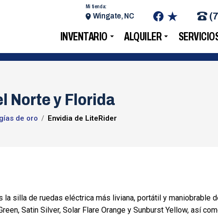
Mi tienda:
(
Wingate, NC
INVENTARIO
ALQUILER
SERVICIO
l Norte y Florida
gías de oro
Envidia de LiteRider
 la silla de ruedas eléctrica más liviana, portátil y maniobrable d
een, Satin Silver, Solar Flare Orange y Sunburst Yellow, así co