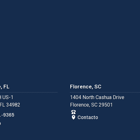
, FL
Florence, SC
 US-1
1404 North Cashua Drive
 FL 34982
Florence, SC 29501
1-9365
Contacto
o