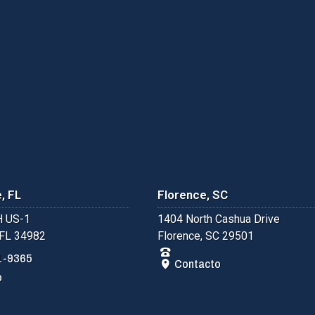
, FL
Florence, SC
 US-1
1404 North Cashua Drive
 FL 34982
Florence, SC 29501
1-9365
Contacto
o