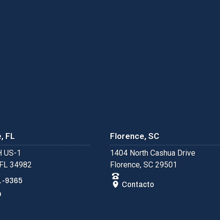
, FL
Florence, SC
 US-1
1404 North Cashua Drive
 FL 34982
Florence, SC 29501
1-9365
Contacto
o