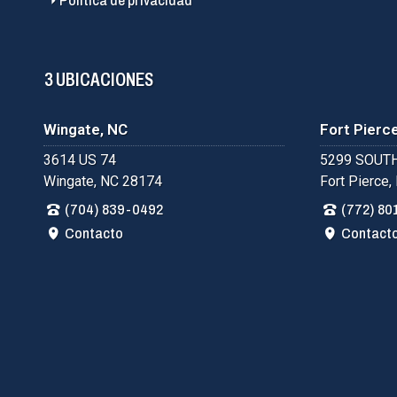
Política de privacidad
3 UBICACIONES
Wingate, NC
Fort Pierce
3614 US 74
5299 SOUTH
Wingate, NC 28174
Fort Pierce,
(704) 839-0492
(772) 80
Contacto
Contact