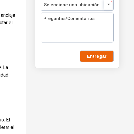
 anclaje
ctar el
Entregar
. La
idad
s. El
erar el