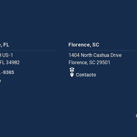
, FL
Florence, SC
 US-1
1404 North Cashua Drive
 FL 34982
Florence, SC 29501
1-9365
Contacto
o