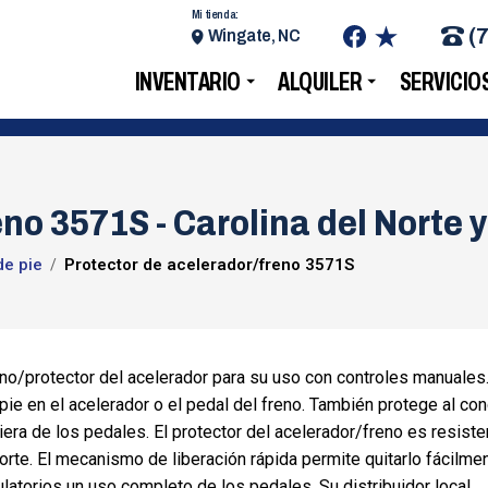
Mi tienda:
(
Wingate, NC
INVENTARIO
ALQUILER
SERVICIO
no 3571S - Carolina del Norte y
de pie
Protector de acelerador/freno 3571S
o/protector del acelerador para su uso con controles manuales
ie en el acelerador o el pedal del freno. También protege al co
iera de los pedales. El protector del acelerador/freno es resiste
rte. El mecanismo de liberación rápida permite quitarlo fácilmen
latorios un uso completo de los pedales. Su distribuidor local