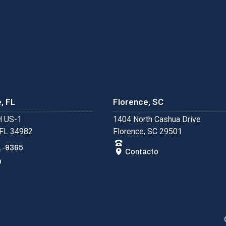
, FL
Florence, SC
 US-1
1404 North Cashua Drive
 FL 34982
Florence, SC 29501
1-9365
Contacto
o