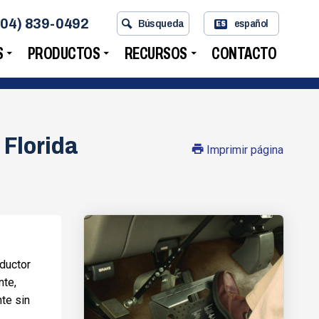
704) 839-0492
Búsqueda
español
ES
S
PRODUCTOS
RECURSOS
CONTACTO
 Florida
Imprimir página
.
nductor
nte,
te sin