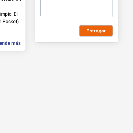
limpio. El
r Pocket)
...
Entregar
ende más