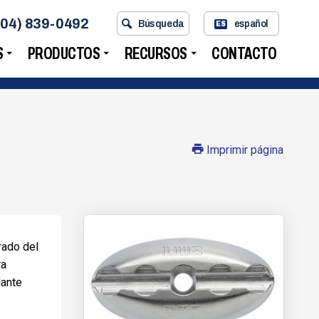
704) 839-0492
Búsqueda
español
ES
S
PRODUCTOS
RECURSOS
CONTACTO
Imprimir página
rado del
ra
lante