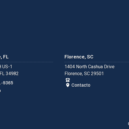
, FL
Florence, SC
 US-1
1404 North Cashua Drive
 FL 34982
Florence, SC 29501
1-9365
Contacto
o